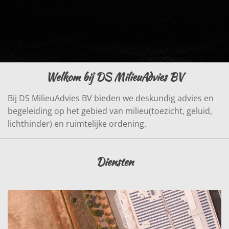
Welkom bij DS MilieuAdvies BV
Bij DS MilieuAdvies BV bieden we deskundig advies en
begeleiding op het gebied van milieu(toezicht, geluid,
lichthinder) en ruimtelijke ordening.
Diensten